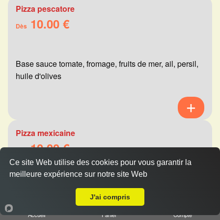
Pizza pescatore
10.00 €
Dès
Base sauce tomate, fromage, fruits de mer, ail, persil,
huile d'olives
Pizza mexicaine
10.00 €
Dès
Ce site Web utilise des cookies pour vous garantir la
meilleure expérience sur notre site Web
A Emporter sur Montbré
Base sauce tomate, fromage, viande hachée,
J'ai compris
merguez, champignons, poivrons
Accueil
Panier
Compte