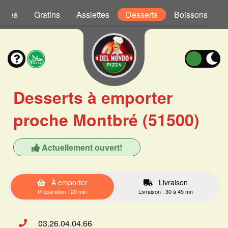
Pâtes
Gratins
Assiettes
Desserts
Boissons
Desserts à emporter
proche Montbré (51500)
Actuellement ouvert!
À emporter
Livraison
Préparation : 20 min
Livraison : 30 à 45 mn
03.26.04.04.66