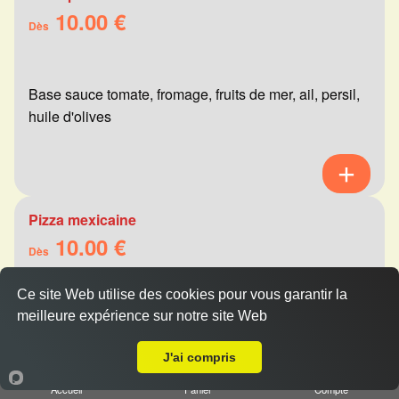
10.00 €
Dès
Base sauce tomate, fromage, fruits de mer, ail, persil,
huile d'olives
Pizza mexicaine
10.00 €
Dès
Ce site Web utilise des cookies pour vous garantir la
meilleure expérience sur notre site Web
Base sauce tomate, fromage, viande hachée,
Livraison sur Saint Brice Courcelles
merguez, champignons, poivrons
J'ai compris
Accueil
Panier
Compte