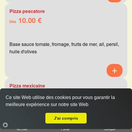
Pizza pescatore
10.00 €
Dès
Base sauce tomate, fromage, fruits de mer, ail, persil,
huile d'olives
Pizza mexicaine
10.00 €
Dès
Ce site Web utilise des cookies pour vous garantir la
meilleure expérience sur notre site Web
Livraison sur Saint Brice Courcelles
Base sauce tomate, fromage, viande hachée,
J'ai compris
merguez, champignons, poivrons
Accueil
Panier
Compte