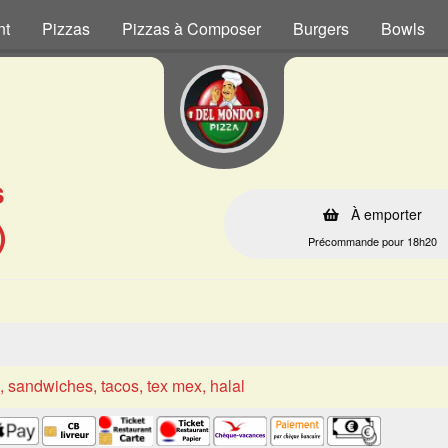
nt
Pizzas
Pizzas à Composer
Burgers
Bowls
s
À emporter
)
Précommande pour 18h20
s, sandwiches, tacos, tex mex, halal