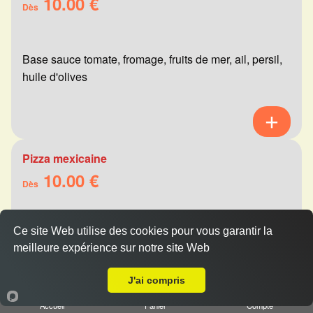
10.00 €
Dès
Base sauce tomate, fromage, fruits de mer, ail, persil,
huile d'olives
Pizza mexicaine
10.00 €
Dès
Ce site Web utilise des cookies pour vous garantir la
Base sauce tomate, fromage, viande hachée,
meilleure expérience sur notre site Web
merguez, champignons, poivrons
Livraison sur Reims Zola
J'ai compris
Accueil
Panier
Compte