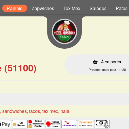
Paninis
Zapwiches
Tex Mex
Salades
Pâtes
À emporter
 (51100)
Précommande pour 11h20
s, sandwiches, tacos, tex mex, halal