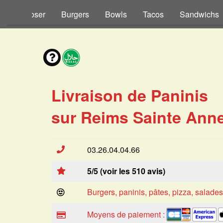
s à Composer
Burgers
Bowls
Tacos
Sandwichs
Livraison de Paninis
sur Reims Sainte Anne
03.26.04.04.66
5/5 (voir les 510 avis)
Burgers, paninis, pâtes, pizza, salade
Moyens de paiement :