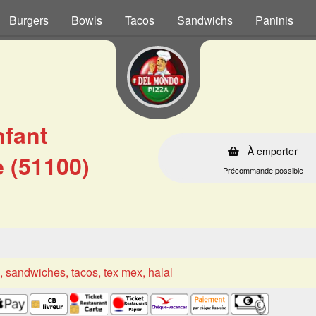
Burgers
Bowls
Tacos
Sandwichs
Paninis
nfant
À emporter
 (51100)
Précommande possible
s, sandwiches, tacos, tex mex, halal