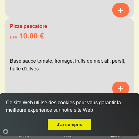
Pizza pescatore
10.00 €
Dès
Base sauce tomate, fromage, fruits de mer, ail, persil,
huile d'olives
Ce site Web utilise des cookies pour vous garantir la
Pizza mexicaine
meilleure expérience sur notre site Web
10.00 €
Livraison sur Reims Saint Thomas
Dès
J'ai compris
Accueil
Panier
Compte