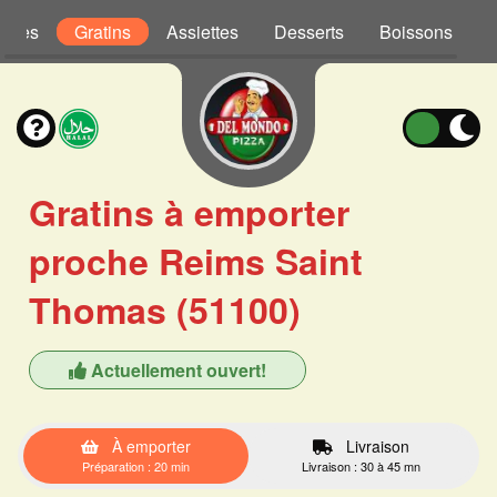
Pâtes
Gratins
Assiettes
Desserts
Boissons
Gratins à emporter
proche Reims Saint
Thomas (51100)
Actuellement ouvert!
À emporter
Livraison
Préparation : 20 min
Livraison : 30 à 45 mn