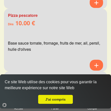
Pizza pescatore
10.00 €
Dès
Base sauce tomate, fromage, fruits de mer, ail, persil,
huile d'olives
Pizza mexicaine
Ce site Web utilise des cookies pour vous garantir la
10.00 €
Dès
meilleure expérience sur notre site Web
A Emporter sur Reims Saint Thomas
J'ai compris
Base sauce tomate, fromage, viande hachée,
Accueil
Panier
Compte