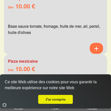
10.00 €
Dès
Base sauce tomate, fromage, fruits de mer, ail, persil,
huile d'olives
Pizza mexicaine
10.00 €
Dès
Ce site Web utilise des cookies pour vous garantir la
meilleure expérience sur notre site Web
Base sauce tomate, fromage, viande hachée,
Livraison sur Reims Moissons
merguez, champignons, poivrons
J'ai compris
Accueil
Panier
Compte