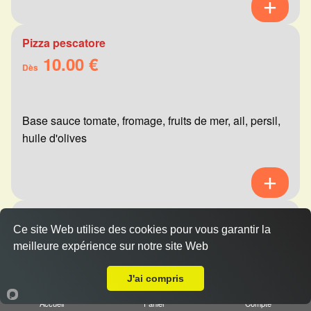
Pizza pescatore
10.00 €
Dès
Base sauce tomate, fromage, fruits de mer, ail, persil,
huile d'olives
Pizza mexicaine
Ce site Web utilise des cookies pour vous garantir la
10.00 €
Dès
meilleure expérience sur notre site Web
A Emporter sur Reims Moissons
J'ai compris
Base sauce tomate, fromage, viande hachée,
Accueil
Panier
Compte