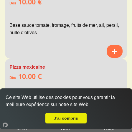
10.00 €
Dès
Base sauce tomate, fromage, fruits de mer, ail, persil,
huile d'olives
Pizza mexicaine
10.00 €
Dès
Ce site Web utilise des cookies pour vous garantir la
Base sauce tomate, fromage, viande hachée,
meilleure expérience sur notre site Web
merguez, champignons, poivrons
Livraison sur Reims Laon
J'ai compris
Accueil
Panier
Compte