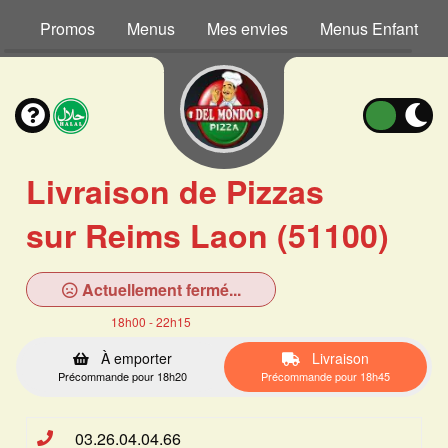
Promos
Menus
Mes envies
Menus Enfant
Livraison de Pizzas
sur Reims Laon (51100)
Actuellement fermé...
18h00 - 22h15
À emporter
Livraison
Précommande pour 18h20
Précommande pour 18h45
03.26.04.04.66