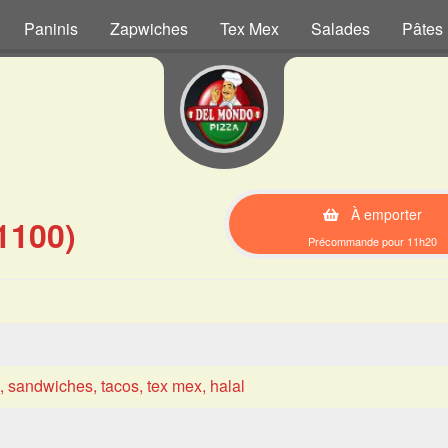
Paninis
Zapwiches
Tex Mex
Salades
Pâtes
À emporter
1100)
Précommande pour 11h20
s, sandwiches, tacos, tex mex, halal