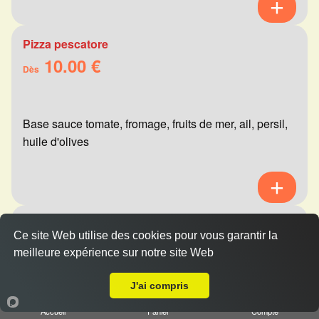
Pizza pescatore
10.00 €
Dès
Base sauce tomate, fromage, fruits de mer, ail, persil,
huile d'olives
Pizza mexicaine
Ce site Web utilise des cookies pour vous garantir la
10.00 €
Dès
meilleure expérience sur notre site Web
A Emporter sur Reims Laon
J'ai compris
Base sauce tomate, fromage, viande hachée,
Accueil
Panier
Compte