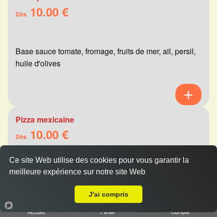
10.00 €
Dès
Base sauce tomate, fromage, fruits de mer, ail, persil,
huile d'olives
Pizza mexicaine
10.00 €
Dès
Ce site Web utilise des cookies pour vous garantir la
meilleure expérience sur notre site Web
Base sauce tomate, fromage, viande hachée,
Livraison sur Reims Courlancy
merguez, champignons, poivrons
J'ai compris
Accueil
Panier
Compte