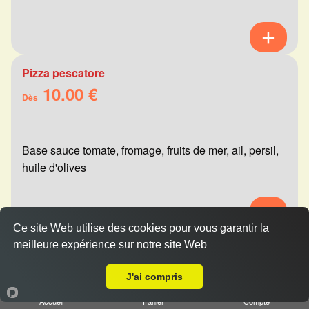
Pizza pescatore
10.00 €
Dès
Base sauce tomate, fromage, fruits de mer, ail, persil,
huile d'olives
Ce site Web utilise des cookies pour vous garantir la
meilleure expérience sur notre site Web
Pizza mexicaine
A Emporter sur Reims Courlancy
10.00 €
Dès
J'ai compris
Accueil
Panier
Compte