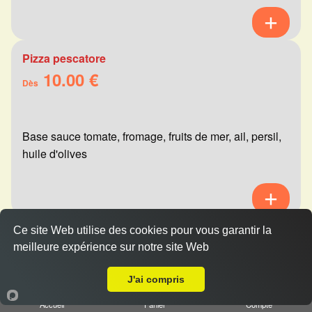
Pizza pescatore
10.00 €
Dès
Base sauce tomate, fromage, fruits de mer, ail, persil,
huile d'olives
Ce site Web utilise des cookies pour vous garantir la
Pizza mexicaine
meilleure expérience sur notre site Web
10.00 €
Livraison sur Reims Clairmarais
Dès
J'ai compris
Accueil
Panier
Compte