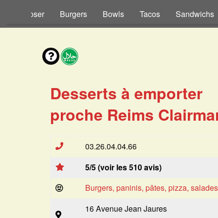
s à Composer
Burgers
Bowls
Tacos
Sandwichs
Desserts à emporter
proche Reims Clairmar
03.26.04.04.66
5/5 (voir les 510 avis)
Burgers, paninis, pâtes, pizza, salade
16 Avenue Jean Jaures