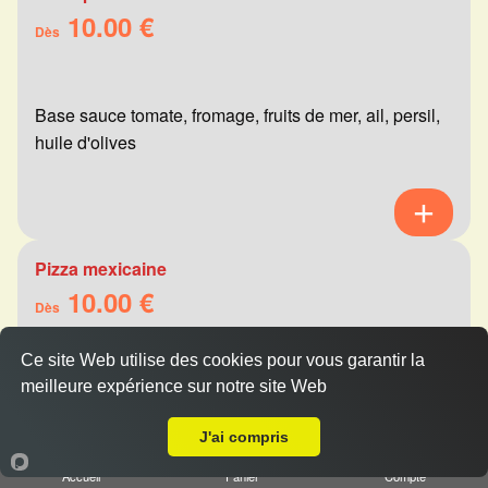
10.00 €
Dès
Base sauce tomate, fromage, fruits de mer, ail, persil,
huile d'olives
Pizza mexicaine
10.00 €
Dès
Ce site Web utilise des cookies pour vous garantir la
meilleure expérience sur notre site Web
Base sauce tomate, fromage, viande hachée,
Livraison sur Le Petit Bétheny
merguez, champignons, poivrons
J'ai compris
Accueil
Panier
Compte