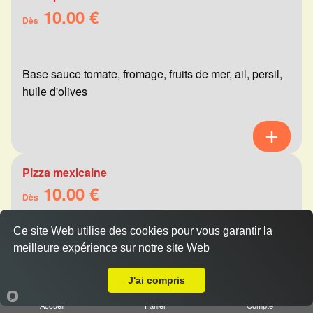
10.00 €
Dès
Base sauce tomate, fromage, fruits de mer, ail, persil,
huile d'olives
Pizza mexicaine
10.00 €
Dès
Ce site Web utilise des cookies pour vous garantir la
meilleure expérience sur notre site Web
Base sauce tomate, fromage, viande hachée,
Livraison sur Le Petit Bétheny
merguez, champignons, poivrons
J'ai compris
Accueil
Panier
Compte