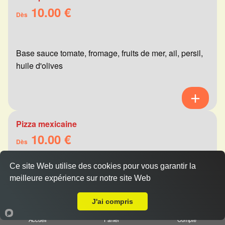
10.00 €
Dès
Base sauce tomate, fromage, fruits de mer, ail, persil,
huile d'olives
Pizza mexicaine
10.00 €
Dès
Ce site Web utilise des cookies pour vous garantir la
meilleure expérience sur notre site Web
Base sauce tomate, fromage, viande hachée,
Livraison sur Cernay lès Reims
merguez, champignons, poivrons
J'ai compris
Accueil
Panier
Compte