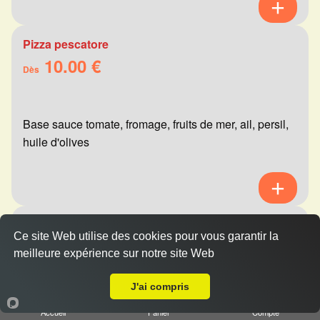
Pizza pescatore
10.00 €
Dès
Base sauce tomate, fromage, fruits de mer, ail, persil,
huile d'olives
Pizza mexicaine
Ce site Web utilise des cookies pour vous garantir la
10.00 €
Dès
meilleure expérience sur notre site Web
A Emporter sur Cernay lès Reims
J'ai compris
Base sauce tomate, fromage, viande hachée,
Accueil
Panier
Compte