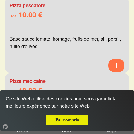
Pizza pescatore
10.00 €
Dès
Base sauce tomate, fromage, fruits de mer, ail, persil,
huile d'olives
Pizza mexicaine
10.00 €
Dès
Ce site Web utilise des cookies pour vous garantir la
meilleure expérience sur notre site Web
A Emporter sur Thil
Base sauce tomate, fromage, viande hachée,
J'ai compris
merguez, champignons, poivrons
Accueil
Panier
Compte