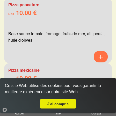
Pizza pescatore
10.00 €
Dès
Base sauce tomate, fromage, fruits de mer, ail, persil,
huile d'olives
Pizza mexicaine
10.00 €
Dès
Ce site Web utilise des cookies pour vous garantir la
meilleure expérience sur notre site Web
A Emporter sur Thil
Base sauce tomate, fromage, viande hachée,
J'ai compris
merguez, champignons, poivrons
Accueil
Panier
Compte