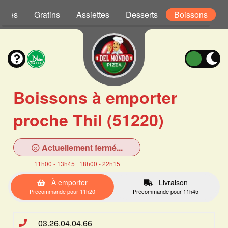
Pâtes
Gratins
Assiettes
Desserts
Boissons
Boissons à emporter
proche Thil (51220)
Actuellement fermé...
11h00 - 13h45 | 18h00 - 22h15
À emporter
Livraison
Précommande pour 11h20
Précommande pour 11h45
03.26.04.04.66