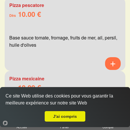
Pizza pescatore
10.00 €
Dès
Base sauce tomate, fromage, fruits de mer, ail, persil,
huile d'olives
Pizza mexicaine
10.00 €
Dès
Ce site Web utilise des cookies pour vous garantir la
meilleure expérience sur notre site Web
A Emporter sur Sillery
Base sauce tomate, fromage, viande hachée,
J'ai compris
merguez, champignons, poivrons
Accueil
Panier
Compte