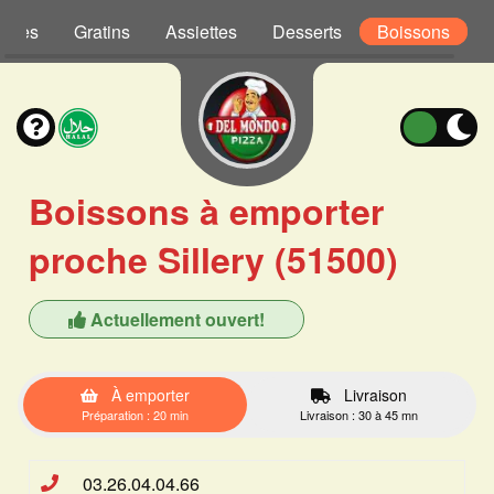
Pâtes
Gratins
Assiettes
Desserts
Boissons
Boissons à emporter
proche Sillery (51500)
Actuellement ouvert!
À emporter
Livraison
Préparation : 20 min
Livraison : 30 à 45 mn
03.26.04.04.66