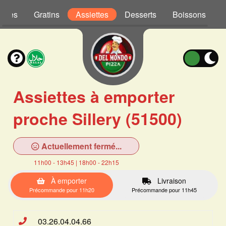
Pâtes
Gratins
Assiettes
Desserts
Boissons
Assiettes à emporter
proche Sillery (51500)
Actuellement fermé...
11h00 - 13h45 | 18h00 - 22h15
À emporter
Livraison
Précommande pour 11h20
Précommande pour 11h45
03.26.04.04.66