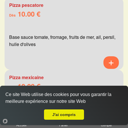
Pizza pescatore
10.00 €
Dès
Base sauce tomate, fromage, fruits de mer, ail, persil,
huile d'olives
Pizza mexicaine
10.00 €
Dès
Ce site Web utilise des cookies pour vous garantir la
meilleure expérience sur notre site Web
A Emporter sur Sillery
Base sauce tomate, fromage, viande hachée,
J'ai compris
merguez, champignons, poivrons
Accueil
Panier
Compte