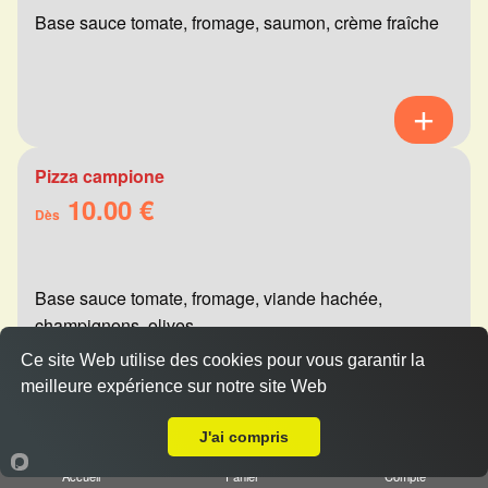
Base sauce tomate, fromage, saumon, crème fraîche
Pizza campione
10.00 €
Dès
Base sauce tomate, fromage, viande hachée,
champignons, olives
Ce site Web utilise des cookies pour vous garantir la
meilleure expérience sur notre site Web
A Emporter sur Sillery
J'ai compris
Pizza calzone jambon
10.00 €
Accueil
Panier
Compte