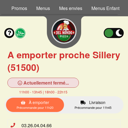
Promos
Menus
Mes envies
Menus Enfant
A emporter proche Sillery
(51500)
Actuellement fermé...
11h00 - 13h45 | 18h00 - 22h15
À emporter
Livraison
Précommande pour 11h20
Précommande pour 11h45
03.26.04.04.66