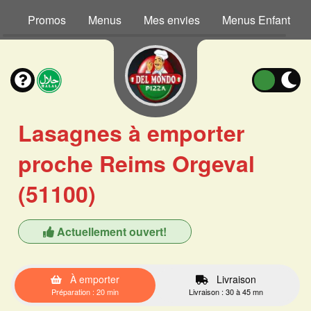
Promos
Menus
Mes envies
Menus Enfant
Lasagnes à emporter
proche Reims Orgeval
(51100)
Actuellement ouvert!
À emporter
Livraison
Préparation : 20 min
Livraison : 30 à 45 mn