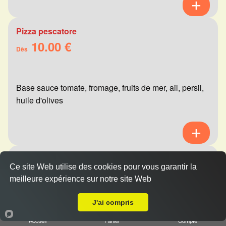
Pizza pescatore
10.00 €
Dès
Base sauce tomate, fromage, fruits de mer, ail, persil,
huile d'olives
Pizza mexicaine
Ce site Web utilise des cookies pour vous garantir la
10.00 €
Dès
meilleure expérience sur notre site Web
A Emporter sur Reims Orgeval
J'ai compris
Base sauce tomate, fromage, viande hachée,
Accueil
Panier
Compte