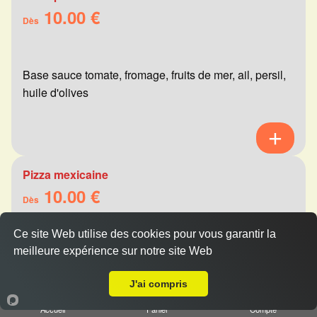
10.00 €
Dès
Base sauce tomate, fromage, fruits de mer, ail, persil,
huile d'olives
Pizza mexicaine
10.00 €
Dès
Ce site Web utilise des cookies pour vous garantir la
meilleure expérience sur notre site Web
Base sauce tomate, fromage, viande hachée,
Livraison sur Reims Orgeval
merguez, champignons, poivrons
J'ai compris
Accueil
Panier
Compte