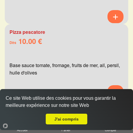
Pizza pescatore
10.00 €
Dès
Base sauce tomate, fromage, fruits de mer, ail, persil,
huile d'olives
Ce site Web utilise des cookies pour vous garantir la
meilleure expérience sur notre site Web
Pizza mexicaine
A Emporter sur Reims Neufchâtel
10.00 €
Dès
J'ai compris
Accueil
Panier
Compte