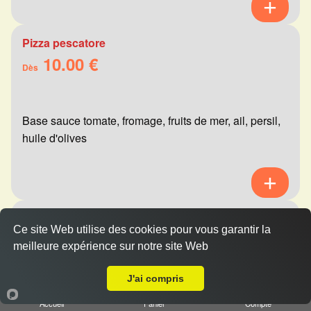
Pizza pescatore
10.00 €
Dès
Base sauce tomate, fromage, fruits de mer, ail, persil,
huile d'olives
Pizza mexicaine
Ce site Web utilise des cookies pour vous garantir la
10.00 €
Dès
meilleure expérience sur notre site Web
A Emporter sur Reims Neufchâtel
J'ai compris
Base sauce tomate, fromage, viande hachée,
Accueil
Panier
Compte