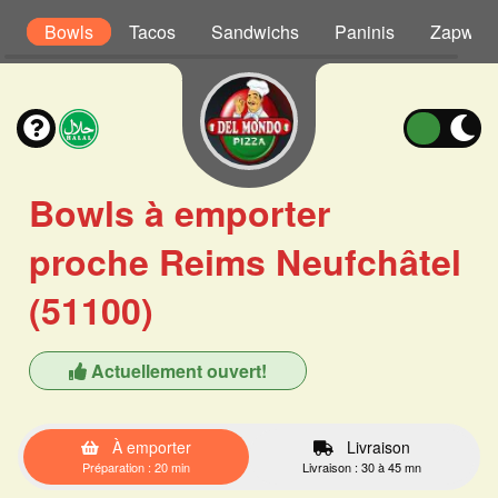
s
Bowls
Tacos
Sandwichs
Paninis
Zapwich
Bowls à emporter
proche Reims Neufchâtel
(51100)
Actuellement ouvert!
À emporter
Livraison
Préparation : 20 min
Livraison : 30 à 45 mn