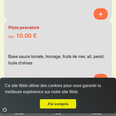
Pizza pescatore
10.00 €
Dès
Base sauce tomate, fromage, fruits de mer, ail, persil,
huile d'olives
Ce site Web utilise des cookies pour vous garantir la
meilleure expérience sur notre site Web
Pizza mexicaine
A Emporter sur Reims Forum
10.00 €
Dès
J'ai compris
Accueil
Panier
Compte