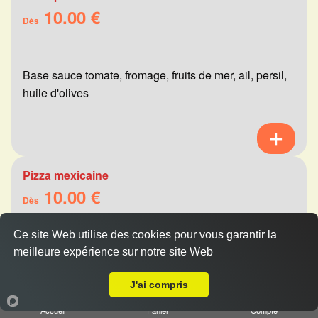
10.00 €
Dès
Base sauce tomate, fromage, fruits de mer, ail, persil,
huile d'olives
Pizza mexicaine
10.00 €
Dès
Ce site Web utilise des cookies pour vous garantir la
meilleure expérience sur notre site Web
Base sauce tomate, fromage, viande hachée,
Livraison sur Reims Trois Fontaines
merguez, champignons, poivrons
J'ai compris
Accueil
Panier
Compte