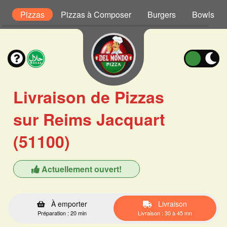
t
Pizzas
Pizzas à Composer
Burgers
Bowls
Livraison de Pizzas
sur Reims Jacquart
(51100)
Actuellement ouvert!
À emporter
Livraison
Préparation : 20 min
Livraison : 30 à 45 mn