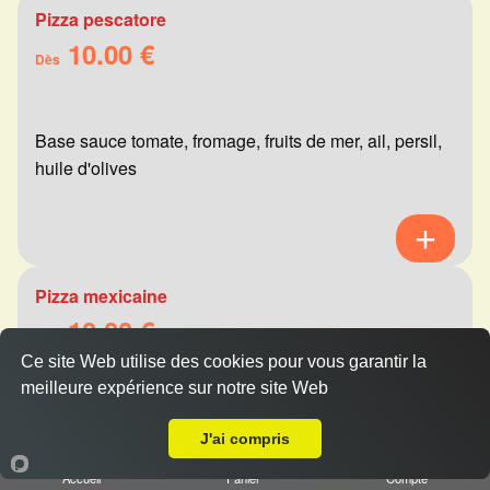
Pizza pescatore
10.00 €
Dès
Base sauce tomate, fromage, fruits de mer, ail, persil,
huile d'olives
Pizza mexicaine
10.00 €
Dès
Ce site Web utilise des cookies pour vous garantir la
meilleure expérience sur notre site Web
Livraison sur Reims Jacquart
Base sauce tomate, fromage, viande hachée,
J'ai compris
merguez, champignons, poivrons
Accueil
Panier
Compte