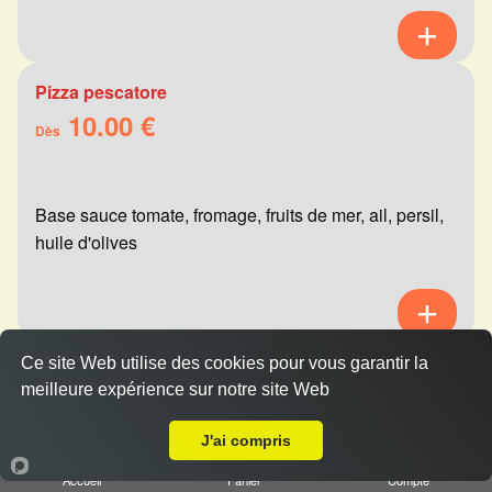
Pizza pescatore
10.00 €
Dès
Base sauce tomate, fromage, fruits de mer, ail, persil,
huile d'olives
Ce site Web utilise des cookies pour vous garantir la
Pizza mexicaine
meilleure expérience sur notre site Web
10.00 €
Livraison sur Reims Croix Rouge
Dès
J'ai compris
Accueil
Panier
Compte