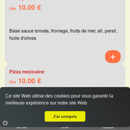
10.00 €
Dès
Base sauce tomate, fromage, fruits de mer, ail, persil,
huile d'olives
Pizza mexicaine
10.00 €
Dès
Ce site Web utilise des cookies pour vous garantir la
meilleure expérience sur notre site Web
Base sauce tomate, fromage, viande hachée,
Livraison sur Reims Clémenceau
merguez, champignons, poivrons
J'ai compris
Accueil
Panier
Compte