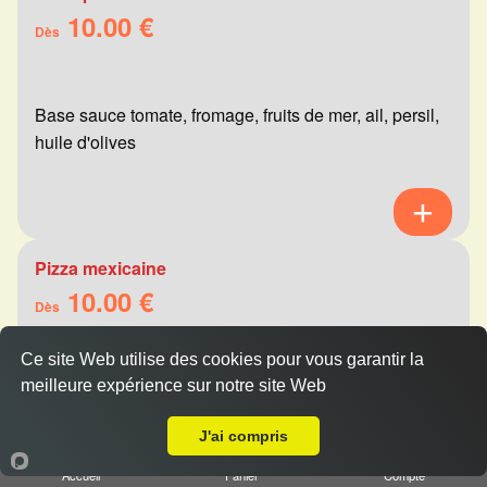
10.00 €
Dès
Base sauce tomate, fromage, fruits de mer, ail, persil,
huile d'olives
Pizza mexicaine
10.00 €
Dès
Ce site Web utilise des cookies pour vous garantir la
meilleure expérience sur notre site Web
Base sauce tomate, fromage, viande hachée,
Livraison sur Reims Boulingrin
merguez, champignons, poivrons
J'ai compris
Accueil
Panier
Compte