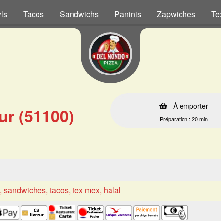
ls
Tacos
Sandwichs
Paninis
Zapwiches
Te
À emporter
ur (51100)
Préparation : 20 min
s, sandwiches, tacos, tex mex, halal