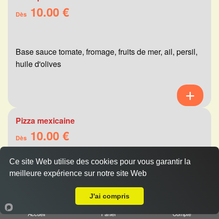
10.00 €
Dès
Base sauce tomate, fromage, fruits de mer, ail, persil,
huile d'olives
Pizza mexicaine
10.00 €
Dès
Ce site Web utilise des cookies pour vous garantir la
meilleure expérience sur notre site Web
Base sauce tomate, fromage, viande hachée,
Livraison sur Reims Barbâtre
merguez, champignons, poivrons
J'ai compris
Accueil
Panier
Compte