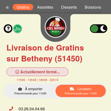
Pâtes
Gratins
Assiettes
Desserts
Boissons
Livraison de Gratins
sur Betheny (51450)
Actuellement fermé...
11h00 - 13h45 | 18h00 - 22h15
À emporter
Livraison
Précommande pour 11h20
Précommande pour 11h45
03.26.04.04.66