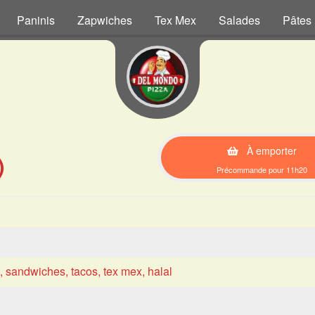
Paninis
Zapwiches
Tex Mex
Salades
Pâtes
À emporter
)
Précommande pour 11h20
s, sandwiches, tacos, tex mex, halal