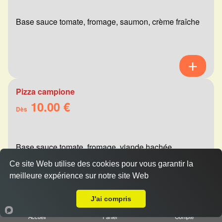
Base sauce tomate, fromage, saumon, crème fraîche
Pizza campione
10.00 €
Dès
Base sauce tomate, fromage, viande hachée,
champignons, olives
Ce site Web utilise des cookies pour vous garantir la
meilleure expérience sur notre site Web
A Emporter sur Reims Zola
J'ai compris
Pizza calzone jambon
Accueil
Panier
Compte