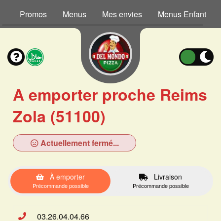
Promos
Menus
Mes envies
Menus Enfant
A emporter proche Reims
Zola (51100)
Actuellement fermé...
À emporter
Livraison
Précommande possible
Précommande possible
03.26.04.04.66