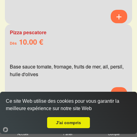
Pizza pescatore
10.00 €
Dès
Base sauce tomate, fromage, fruits de mer, ail, persil,
huile d'olives
Ce site Web utilise des cookies pour vous garantir la
meilleure expérience sur notre site Web
Pizza mexicaine
A Emporter sur Reims Porte de Paris
10.00 €
Dès
J'ai compris
Accueil
Panier
Compte