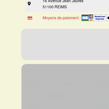
16 Avenue Jean Jaures
51100 REIMS
Moyens de paiement :