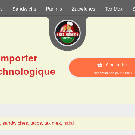
os
Sandwichs
Paninis
Zapwiches
Tex Mex
S
emporter
À emporter
chnologique
Précommande pour 11h20
s, sandwiches, tacos, tex mex, halal