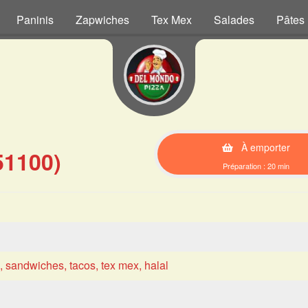
Paninis
Zapwiches
Tex Mex
Salades
Pâtes
À emporter
51100)
Préparation : 20 min
s, sandwiches, tacos, tex mex, halal