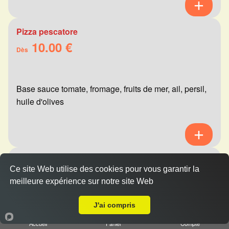
Pizza pescatore
10.00 €
Dès
Base sauce tomate, fromage, fruits de mer, ail, persil,
huile d'olives
Pizza mexicaine
Ce site Web utilise des cookies pour vous garantir la
10.00 €
Dès
meilleure expérience sur notre site Web
A Emporter sur Reims Libergier
J'ai compris
Base sauce tomate, fromage, viande hachée,
Accueil
Panier
Compte