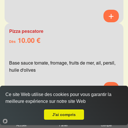
Pizza pescatore
10.00 €
Dès
Base sauce tomate, fromage, fruits de mer, ail, persil,
huile d'olives
Ce site Web utilise des cookies pour vous garantir la
meilleure expérience sur notre site Web
Pizza mexicaine
A Emporter sur Reims la Neuvillette
10.00 €
Dès
J'ai compris
Accueil
Panier
Compte