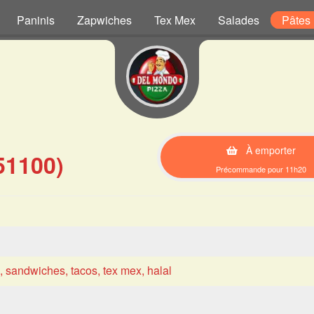
Paninis
Zapwiches
Tex Mex
Salades
Pâtes
À emporter
51100)
Précommande pour 11h20
s, sandwiches, tacos, tex mex, halal