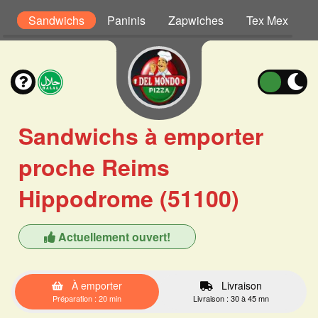
s
Sandwichs
Paninis
Zapwiches
Tex Mex
S
Sandwichs à emporter
proche Reims
Hippodrome (51100)
Actuellement ouvert!
À emporter
Livraison
Préparation : 20 min
Livraison : 30 à 45 mn