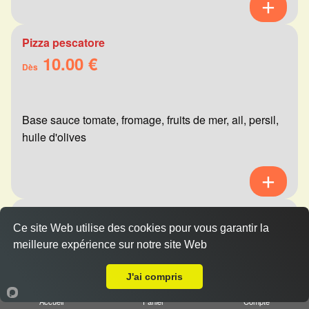
Pizza pescatore
10.00 €
Dès
Base sauce tomate, fromage, fruits de mer, ail, persil,
huile d'olives
Pizza mexicaine
Ce site Web utilise des cookies pour vous garantir la
10.00 €
Dès
meilleure expérience sur notre site Web
A Emporter sur Reims Hippodrome
J'ai compris
Base sauce tomate, fromage, viande hachée,
Accueil
Panier
Compte