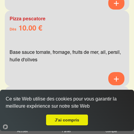
Pizza pescatore
10.00 €
Dès
Base sauce tomate, fromage, fruits de mer, ail, persil,
huile d'olives
Pizza mexicaine
Ce site Web utilise des cookies pour vous garantir la
10.00 €
Dès
meilleure expérience sur notre site Web
A Emporter sur Reims Europe
J'ai compris
Base sauce tomate, fromage, viande hachée,
Accueil
Panier
Compte